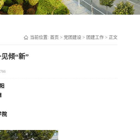
当前位置:
首页
>
党团建设
>
团建工作
> 正文
见倾“新”
766
阳
想
学院